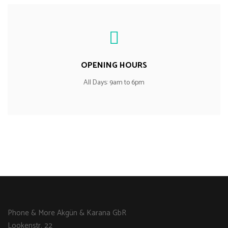
OPENING HOURS
All Days: 9am to 6pm
Phone & More Akgün & Karana GbR
Lookenstr. 22