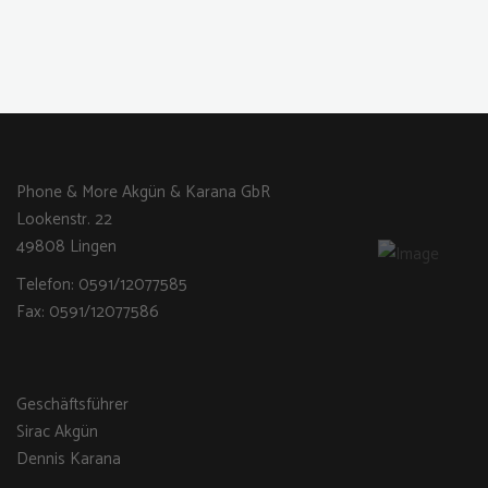
Phone & More Akgün & Karana GbR
Lookenstr. 22
49808 Lingen
Telefon: 0591/12077585
Fax: 0591/12077586
Geschäftsführer
Sirac Akgün
Dennis Karana